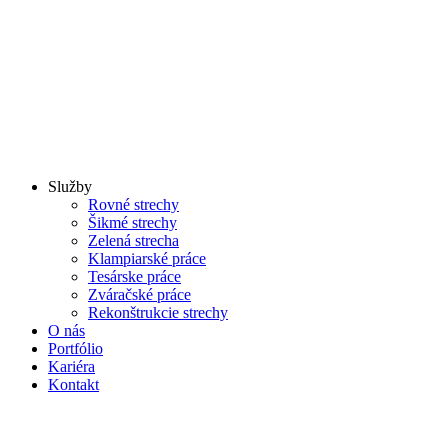
Služby
Rovné strechy
Šikmé strechy
Zelená strecha
Klampiarské práce
Tesárske práce
Zváračské práce
Rekonštrukcie strechy
O nás
Portfólio
Kariéra
Kontakt