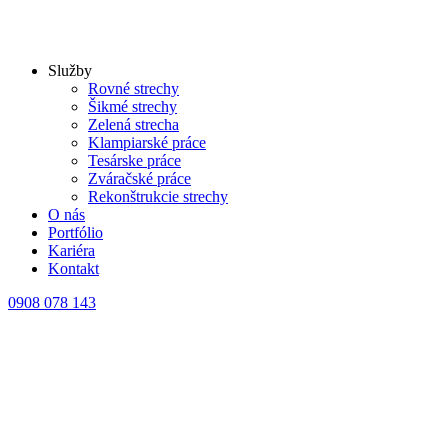
Služby
Rovné strechy
Šikmé strechy
Zelená strecha
Klampiarské práce
Tesárske práce
Zváračské práce
Rekonštrukcie strechy
O nás
Portfólio
Kariéra
Kontakt
0908 078 143